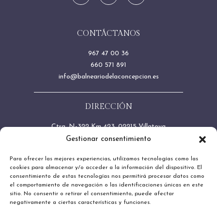
CONTÁCTANOS
967 47 00 36
660 571 891
info@balneariodelaconcepcion.es
DIRECCIÓN
Ctra. N-322 Km 423, 02215 Villatoya
(Albacete)
Gestionar consentimiento
Para ofrecer las mejores experiencias, utilizamos tecnologías como las
HORARIOS DEL RESTAURANTE
cookies para almacenar y/o acceder a la información del dispositivo. El
consentimiento de estas tecnologías nos permitirá procesar datos como
el comportamiento de navegación o las identificaciones únicas en este
Desayuno: de 08:00 a 10:30
sitio. No consentir o retirar el consentimiento, puede afectar
Comida: de 13:00 a 15:30
negativamente a ciertas características y funciones.
Cena: de 20:00 a 22:30