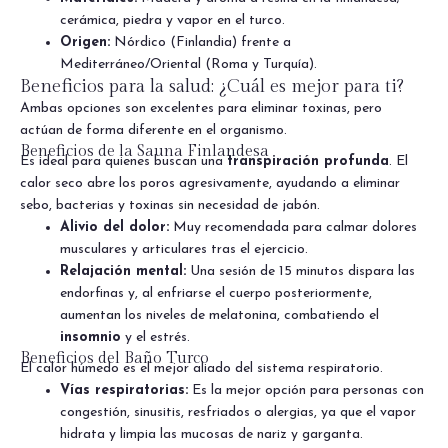
cerámica, piedra y vapor en el turco.
Origen:
Nórdico (Finlandia) frente a
Mediterráneo/Oriental (Roma y Turquía).
Beneficios para la salud: ¿Cuál es mejor para ti?
Ambas opciones son excelentes para eliminar toxinas, pero
actúan de forma diferente en el organismo.
Beneficios de la Sauna Finlandesa
Es ideal para quienes buscan una
transpiración profunda
. El
calor seco abre los poros agresivamente, ayudando a eliminar
sebo, bacterias y toxinas sin necesidad de jabón.
Alivio del dolor:
Muy recomendada para calmar dolores
musculares y articulares tras el ejercicio.
Relajación mental:
Una sesión de 15 minutos dispara las
endorfinas y, al enfriarse el cuerpo posteriormente,
aumentan los niveles de melatonina, combatiendo el
insomnio
y el estrés.
Beneficios del Baño Turco
El calor húmedo es el mejor aliado del sistema respiratorio.
Vías respiratorias:
Es la mejor opción para personas con
congestión, sinusitis, resfriados o alergias, ya que el vapor
hidrata y limpia las mucosas de nariz y garganta.