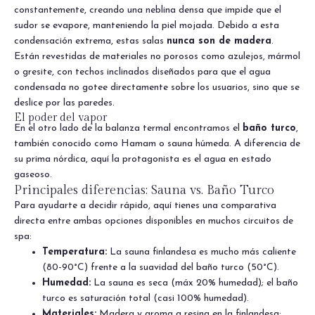
constantemente, creando una neblina densa que impide que el
sudor se evapore, manteniendo la piel mojada. Debido a esta
condensación extrema, estas salas
nunca son de madera
.
Están revestidas de materiales no porosos como azulejos, mármol
o gresite, con techos inclinados diseñados para que el agua
condensada no gotee directamente sobre los usuarios, sino que se
deslice por las paredes.
El poder del vapor
En el otro lado de la balanza termal encontramos el
baño turco
,
también conocido como Hamam o sauna húmeda. A diferencia de
su prima nórdica, aquí la protagonista es el agua en estado
gaseoso.
Principales diferencias: Sauna vs. Baño Turco
Para ayudarte a decidir rápido, aquí tienes una comparativa
directa entre ambas opciones disponibles en muchos circuitos de
spa:
Temperatura:
La sauna finlandesa es mucho más caliente
(80-90°C) frente a la suavidad del baño turco (50°C).
Humedad:
La sauna es seca (máx 20% humedad); el baño
turco es saturación total (casi 100% humedad).
Materiales:
Madera y aroma a resina en la finlandesa;